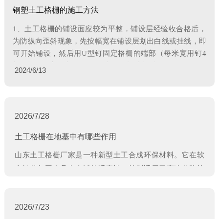
钢塑土工格栅的施工方法
1、土工格栅的铺设面应较为平整，铺设层经验收合格后，
为防纵向歪斜现象，先按幅宽在铺设层划出白线或挂线，即
可开始铺设，然后用U型钉固定格栅的端部（每米宽用钉4
工程案例
根，均匀距离固定）。2、固定好格栅端部后，用
2024/6/13
工程案例
2026/7/28
土工格栅在地基中有哪些作用
山东土工格栅厂家是一种新型土工合成环保材料。它在软
工程案例
土地基加固中具有广泛的适应性，特别适用于高速公路软
土地区的路基工程。
2026/7/23