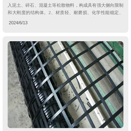
入泥土、碎石、混凝土等松散物料，构成具有强大侧向限制
工程案例
和大刚度的结构体。2、材质轻、耐磨损、化学性能稳定、
煤矿井下双向拉伸塑料护帮网
煤矿井下用矿用复合网假顶
耐光氧老化、耐酸碱，适用于不同土壤与沙漠等土
2024/6/13
133-8548-7588（李经理）
133-8548-7588（李经理）
工程案例
短纤针刺非织造士工布
长丝纺粘针刺非织造土工布
133-8548-7588（李经理）
133-8548-7588（李经理）
工程案例
工程案例