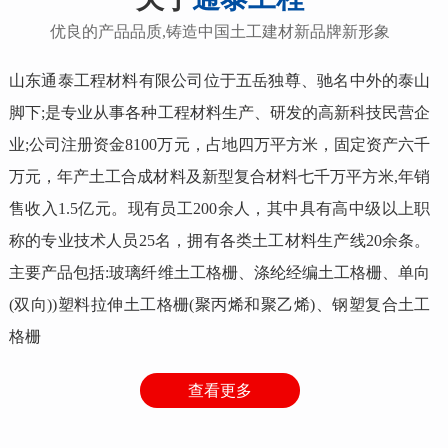
优良的产品品质,铸造中国土工建材新品牌新形象
山东通泰工程材料有限公司位于五岳独尊、驰名中外的泰山
脚下;是专业从事各种工程材料生产、研发的高新科技民营企
业;公司注册资金8100万元，占地四万平方米，固定资产六千
万元，年产土工合成材料及新型复合材料七千万平方米,年销
售收入1.5亿元。现有员工200余人，其中具有高中级以上职
称的专业技术人员25名，拥有各类土工材料生产线20余条。
主要产品包括:玻璃纤维土工格栅、涤纶经编土工格栅、单向
PET土工格室
高分子蜂巢格室
(双向))塑料拉伸土工格栅(聚丙烯和聚乙烯)、钢塑复合土工
133-8548-7588（李经理）
133-8548-7588（李经理）
格栅
查看更多