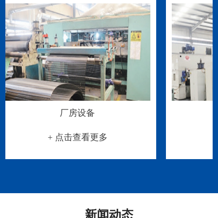
133-8548-7588（李经理）
133-8548-7588（李经理）
工程案例
单向拉伸塑料土工格栅
三向土工格栅
厂房设备
133-8548-7588（李经理）
133-8548-7588（李经理）
+ 点击查看更多
工程案例
新闻动态