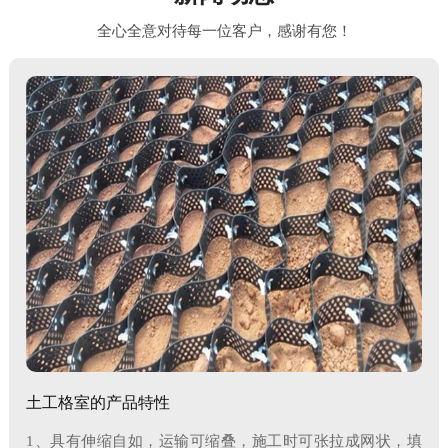
钢塑复合土工格栅
整体式凸结点钢塑土工格栅
全心全意对待每一位客户，感谢有您！
133-8548-7588（李经理）
133-8548-7588（李经理）
工程案例
工程案例
聚丙烯焊接塑料土工格栅
聚丙烯凸节点土工格栅
133-8548-7588（李经理）
133-8548-7588（李经理）
工程案例
土工格室的产品特性
1、具有伸缩自如，运输可缩叠，施工时可张拉成网状，填