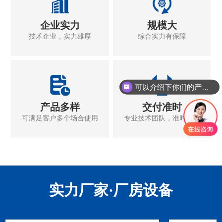
工程案例
企业实力
规模大
技术企业，实力雄厚
综合实力有保障
可以介绍下你们的产品么
六边形土工格室
玻璃纤维土工格栅
工程案例
产品多样
交付准时
133-8548-7588（李经理）
133-8548-7588（李经理）
可满足客户多个场合使用
专业技术团队，准时交付
实力厂家·厂房设备
工程案例
聚酯经编涤纶土工格栅
双向拉伸塑料土工格栅