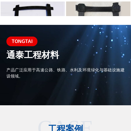
TONGTAI
聚丙烯焊接塑料土工格栅
聚丙烯凸节点土工格栅
133-8548-7588（李经理）
133-8548-7588（李经理）
通泰工程材料
产品广泛应用于高速公路、铁路、水利及环境绿化与基础设施建
设领域。
煤矿井下双向拉伸塑料护帮网
煤矿井下用矿用复合网假顶
CASE
133-8548-7588（李经理）
133-8548-7588（李经理）
工程案例