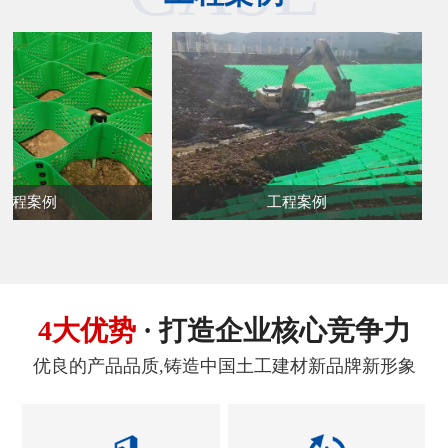
短纤针刺非织造士工布
长丝纺粘针刺非织造土工布
工程案例
工程案例
133-8548-7588（李经理）
133-8548-7588（李经理）
4大优势
· 打造企业核心竞争力
优良的产品品质,铸造中国土工建材新品牌新形象
PET土工格室
高分子蜂巢格室
133-8548-7588（李经理）
133-8548-7588（李经理）