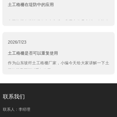
土工格栅在堤防中的应用
土工格栅自从被研发出来之后，应用十分是广泛，在许多
工程案例
工程案例
方面都有不错的应用，大家比较常见的是主要在道路建设
的运用，但是其实土工格栅在堤防中也是有不错的应用的
2026/7/23
土工格栅是否可以重复使用
作为山东玻纤土工格栅厂家，小编今天给大家讲解一下土
工格栅是否可以重复使用：
工程案例
联系我们
联系人：李经理
工程案例